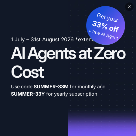
Get your
33% off
+ free AI Agent
1 July – 31st August 2026 *extended
AI Agents at Zero
Cost
Use code
SUMMER-33M
for monthly and
SUMMER-33Y
for yearly subscription