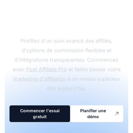
programme d'affiliation
avec Post Affiliate Pro
Profitez d'un suivi avancé des affiliés,
d'options de commission flexibles et
d'intégrations transparentes. Commencez
avec
Post Affiliate Pro
et faites passer votre
marketing d'affiliation
à un niveau supérieur
dès aujourd'hui.
Commencer l'essai
Planifier une
gratuit
démo