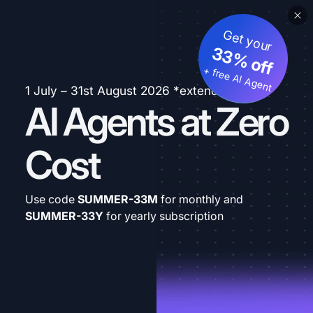
Get your
33% off
+ free AI Agent
1 July – 31st August 2026 *extended
AI Agents at Zero
Cost
Use code
SUMMER-33M
for monthly and
SUMMER-33Y
for yearly subscription