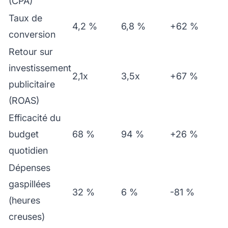
(CPA)
Taux de
4,2 %
6,8 %
+62 %
conversion
Retour sur
investissement
2,1x
3,5x
+67 %
publicitaire
(ROAS)
Efficacité du
budget
68 %
94 %
+26 %
quotidien
Dépenses
gaspillées
32 %
6 %
-81 %
(heures
creuses)