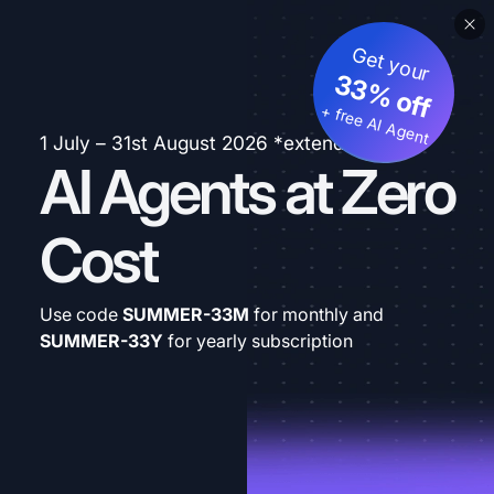
Get your
33% off
+ free AI Agent
1 July – 31st August 2026 *extended
AI Agents at Zero
Cost
Use code
SUMMER-33M
for monthly and
SUMMER-33Y
for yearly subscription