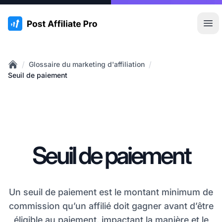
:site.title
Ouvr
/
/
Glossaire du marketing d'affiliation
Home
Seuil de paiement
Seuil de paiement
Un seuil de paiement est le montant minimum de
commission qu’un affilié doit gagner avant d’être
éligible au paiement, impactant la manière et le