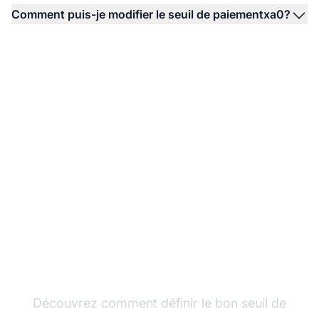
Comment puis-je modifier le seuil de paiementxa0?
Optimisez vos gains
d’affiliation
Découvrez comment définir le bon seuil de