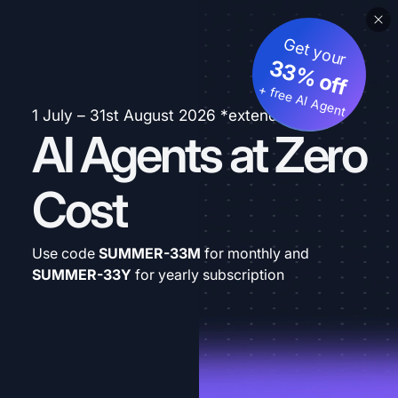
Get your
33% off
+ free AI Agent
1 July – 31st August 2026 *extended
AI Agents at Zero
Cost
Use code
SUMMER-33M
for monthly and
SUMMER-33Y
for yearly subscription