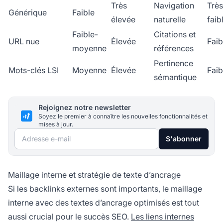
Très
Navigation
Très
Générique
Faible
élevée
naturelle
faib
Faible-
Citations et
URL nue
Élevée
Faib
moyenne
références
Pertinence
Mots-clés LSI
Moyenne
Élevée
Faib
sémantique
Rejoignez notre newsletter
Soyez le premier à connaître les nouvelles fonctionnalités et
mises à jour.
Adresse e-mail
S'abonner
Maillage interne et stratégie de texte d’ancrage
Si les backlinks externes sont importants, le maillage
interne avec des textes d’ancrage optimisés est tout
aussi crucial pour le succès SEO.
Les liens internes