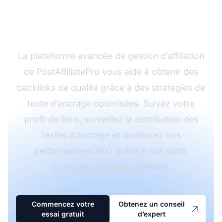
de liens avec
PostAffiliatePro
La plateforme avancée de gestion d’affiliation
de PostAffiliatePro vous aide à obtenir des
backlinks de qualité grâce à des stratégies de
texte d’ancrage optimisées. Suivez votre
profil de liens, surveillez la distribution des
textes d’ancrage et améliorez vos
performances SEO grâce à nos outils
complets de réseau d’affiliés.
Commencez votre
Obtenez un conseil
essai gratuit
d’expert