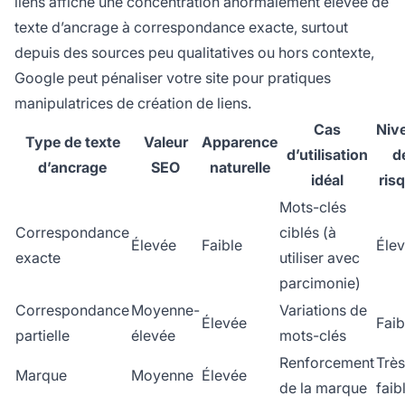
liens affiche une concentration anormalement élevée de
texte d’ancrage à correspondance exacte, surtout
depuis des sources peu qualitatives ou hors contexte,
Google peut pénaliser votre site pour pratiques
manipulatrices de création de liens.
Cas
Niv
Type de texte
Valeur
Apparence
d’utilisation
d
d’ancrage
SEO
naturelle
idéal
ris
Mots-clés
Correspondance
ciblés (à
Élevée
Faible
Éle
exacte
utiliser avec
parcimonie)
Correspondance
Moyenne-
Variations de
Élevée
Faib
partielle
élevée
mots-clés
Renforcement
Très
Marque
Moyenne
Élevée
de la marque
faib