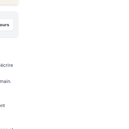
jours
écrire
main.
ent