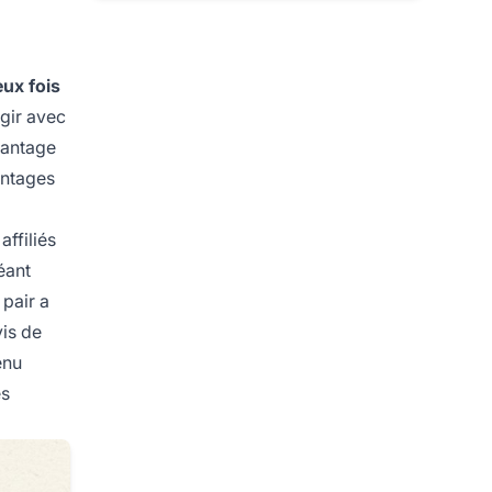
ux fois
agir avec
vantage
antages
ffiliés
éant
 pair a
vis de
enu
es