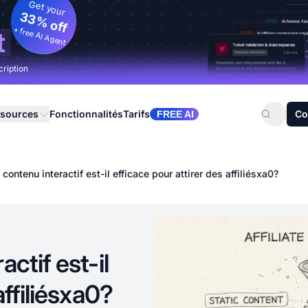
Get your
33% off
+ free AI Agent
t
cription
sources
Fonctionnalités
Tarifs
Co
FREE AI
 contenu interactif est-il efficace pour attirer des affiliésxa0?
ctif est-il
affiliésxa0?