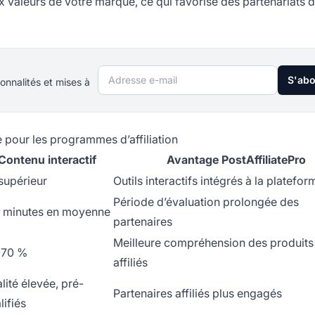
aux valeurs de votre marque, ce qui favorise des partenariats 
Adresse e-mail
S'ab
onnalités et mises à
e pour les programmes d’affiliation
Contenu interactif
Avantage PostAffiliatePro
supérieur
Outils interactifs intégrés à la platefor
Période d’évaluation prolongée des
 minutes en moyenne
partenaires
Meilleure compréhension des produits 
-70 %
affiliés
lité élevée, pré-
Partenaires affiliés plus engagés
lifiés