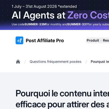
1 July – 31st August 2026 *extended
AI Agents at
Zero Cos
Use code
SUMMER-33M
for monthly and
SUMMER-33Y
for yearly subs
:site.title
Produit
Res
/
/
Questions fréquemment posées
Pourquoi le
Home
Pourquoi le contenu intera
efficace pour attirer des 