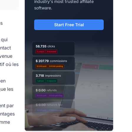
industry's most trusted affiliate
software.
és
Start Free Trial
 qui
ntact
evenue
if où les
 en
que les
ent par
antages
ramme