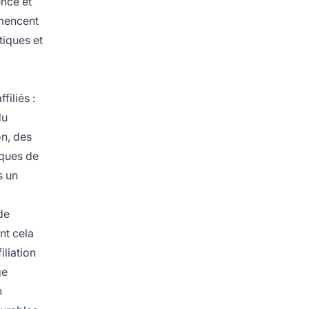
nce et
mmencent
tiques et
filiés :
du
on, des
iques de
s un
de
nt cela
iliation
ge
n