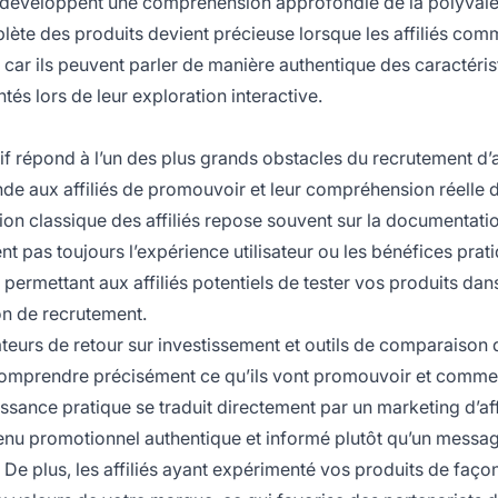
s développent une compréhension approfondie de la polyvale
lète des produits devient précieuse lorsque les affiliés co
car ils peuvent parler de manière authentique des caractéris
és lors de leur exploration interactive.
if répond à l’un des plus grands obstacles du recrutement d’af
e aux affiliés de promouvoir et leur compréhension réelle 
tion classique des affiliés repose souvent sur la documentati
nt pas toujours l’expérience utilisateur ou les bénéfices prat
 permettant aux affiliés potentiels de tester vos produits dan
on de recrutement.
ateurs de retour sur investissement et outils de comparaison 
 de comprendre précisément ce qu’ils vont promouvoir et comme
issance pratique se traduit directement par un marketing d’aff
tenu promotionnel authentique et informé plutôt qu’un messa
e plus, les affiliés ayant expérimenté vos produits de faço