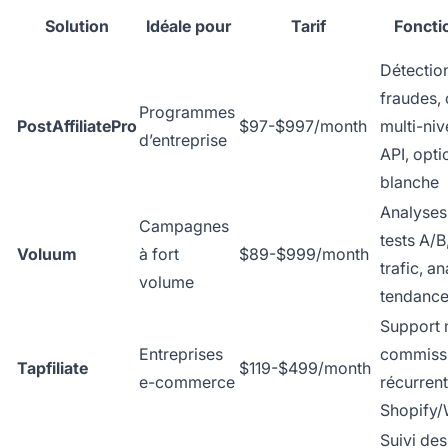
Solution
Idéale pour
Tarif
Fonctio
Détectio
fraudes,
Programmes
PostAffiliatePro
$97-$997/month
multi-ni
d’entreprise
API, opt
blanche
Analyses
Campagnes
tests A/B
Voluum
à fort
$89-$999/month
trafic, a
volume
tendanc
Support 
Entreprises
commiss
Tapfiliate
$119-$499/month
e-commerce
récurrent
Shopify
Suivi de