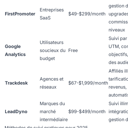
gestion 
Entreprises
FirstPromoter
$49-$299/month
upgrade
SaaS
commissi
niveaux
Suivi pa
Utilisateurs
Google
UTM, con
soucieux du
Free
Analytics
objectif
budget
des audi
Affiliés il
Agences et
tarificat
Trackdesk
$67-$1,999/month
réseaux
revenus,
automati
Marques du
Suivi illi
LeadDyno
marché
$99-$499/month
intégrati
intermédiaire
gestion 
Méthodes de suivi pratiques pour 2025