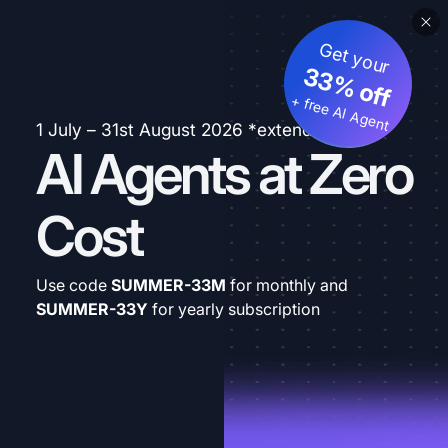
Get your
33% off
+ free AI Agent
1 July – 31st August 2026 *extended
AI Agents at Zero
Cost
Use code
SUMMER-33M
for monthly and
SUMMER-33Y
for yearly subscription