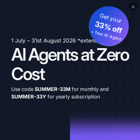
Get your
33% off
+ free AI Agent
1 July – 31st August 2026 *extended
AI Agents at Zero
Cost
Use code
SUMMER-33M
for monthly and
SUMMER-33Y
for yearly subscription