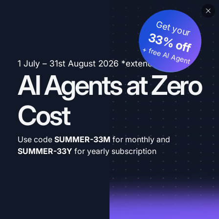
Get your
33% off
+ free AI Agent
1 July – 31st August 2026 *extended
AI Agents at Zero
Cost
Use code
SUMMER-33M
for monthly and
SUMMER-33Y
for yearly subscription