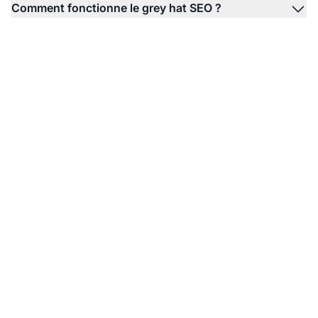
Comment fonctionne le grey hat SEO ?
Maîtrisez le SEO
d'affiliation avec Post
Affiliate Pro