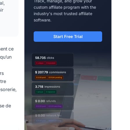
Track, manage, and grow your
al,
custom affiliate program with the
ir
industry's most trusted affiliate
software.
Start Free Trial
ment ce
 qu’un
rs
tre
sorerie,
ase de