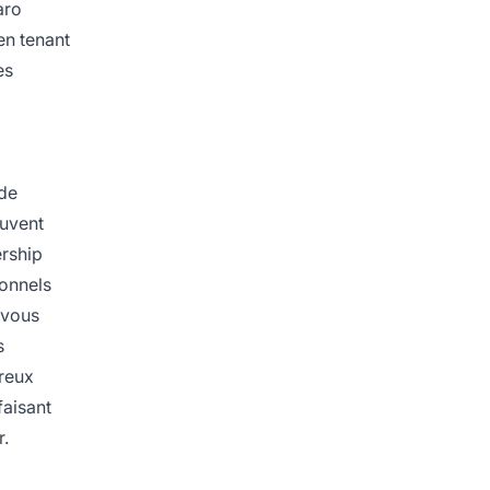
aro
 en tenant
es
 de
ouvent
ership
ionnels
 vous
s
breux
faisant
r.