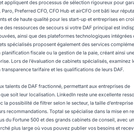
et appliquent des processus de sélection rigoureux pour gara
, Paro, Preferred CFO, CFO Hub et airCFO ont bâti leur réputa
nts et de haute qualité pour les start-up et entreprises en cro
 des ressources de secours si votre DAF principal est indis
uvées, ainsi que des plateformes technologiques intégrées 
inets spécialisés proposent également des services compléme
 planification fiscale ou la gestion de la paie, créant ainsi un
rise. Lors de l’évaluation de cabinets spécialisés, examinez l
a transparence tarifaire et les qualifications de leurs DAF.
ux talents de DAF fractionné, permettant aux entreprises de
que soit leur localisation. LinkedIn reste une excellente ress
a possibilité de filtrer selon le secteur, la taille d’entreprise 
urs recommandations. Toptal se spécialise dans la mise en re
sus du Fortune 500 et des grands cabinets de conseil, avec u
ché plus large où vous pouvez publier vos besoins et recev