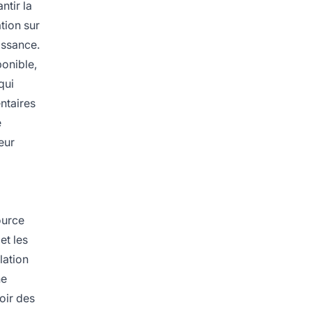
ntir la
tion sur
issance.
ponible,
qui
ntaires
e
eur
ource
et les
lation
ne
oir des