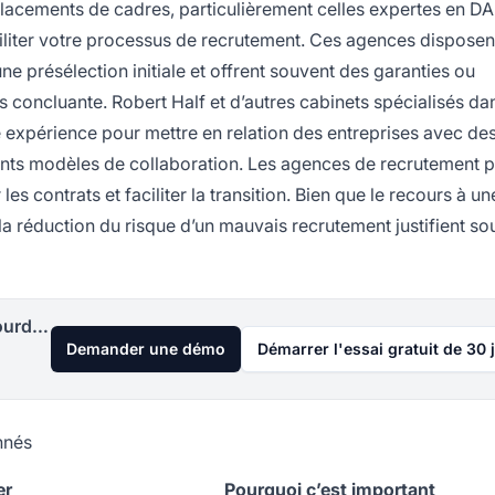
lacements de cadres, particulièrement celles expertes en D
ciliter votre processus de recrutement. Ces agences disposen
e présélection initiale et offrent souvent des garanties ou
 concluante. Robert Half et d’autres cabinets spécialisés da
e expérience pour mettre en relation des entreprises avec de
érents modèles de collaboration. Les agences de recrutement 
es contrats et faciliter la transition. Bien que le recours à u
la réduction du risque d’un mauvais recrutement justifient so
Lancez votre programme d'affiliation aujourd'hui
Demander une démo
Démarrer l'essai gratuit de 30 
nnés
er
Pourquoi c’est important