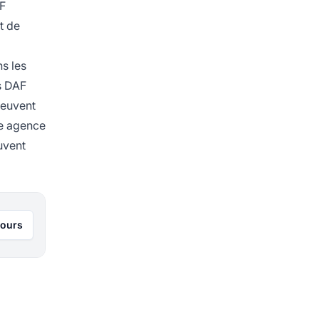
AF
t de
ns les
s DAF
peuvent
ne agence
uvent
jours