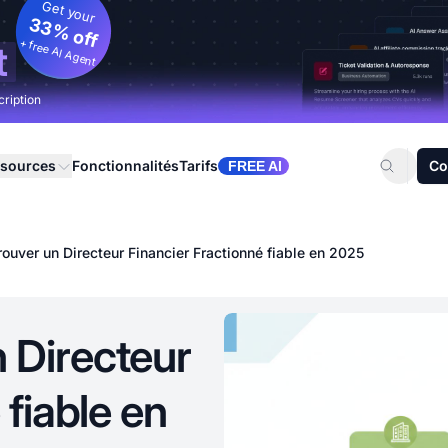
Get your
33% off
+ free AI Agent
t
cription
sources
Fonctionnalités
Tarifs
Co
FREE AI
ouver un Directeur Financier Fractionné fiable en 2025
 Directeur
 fiable en