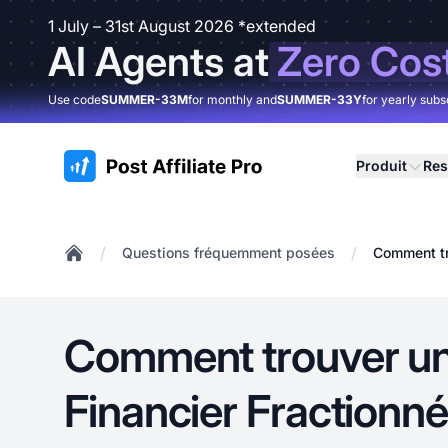
1 July – 31st August 2026 *extended
AI Agents at
Zero Cos
Use code
SUMMER-33M
for monthly and
SUMMER-33Y
for yearly subs
:site.title
Produit
Res
/
/
Questions fréquemment posées
Comment tr
Home
Comment trouver un
Financier Fractionné