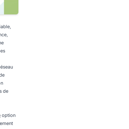
iable,
nce,
ne
Ces
 réseau
 de
on
s de
e
option
alement