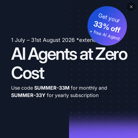
Get your
33% off
+ free AI Agent
1 July – 31st August 2026 *extended
AI Agents at Zero
Cost
Use code
SUMMER-33M
for monthly and
SUMMER-33Y
for yearly subscription