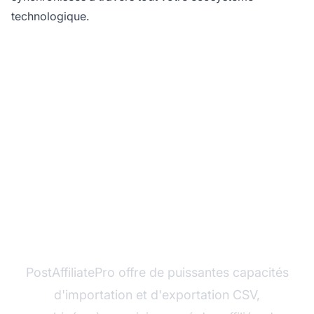
technologique.
Optimisez votre
programme d'affiliation
avec PostAffiliatePro
PostAffiliatePro offre de puissantes capacités
d'importation et d'exportation CSV,