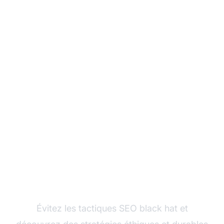
Maîtrisez le marketing
d'affiliation de la bonne
façon
Évitez les tactiques SEO black hat et