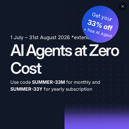
Get your
33% off
+ free AI Agent
1 July – 31st August 2026 *extended
AI Agents at Zero
Cost
Use code
SUMMER-33M
for monthly and
SUMMER-33Y
for yearly subscription