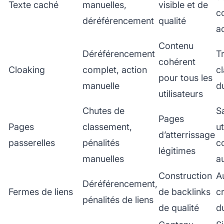
Texte caché
manuelles,
visible et de
c
déréférencement
qualité
ac
Contenu
Déréférencement
T
cohérent
Cloaking
complet, action
c
pour tous les
manuelle
d
utilisateurs
Chutes de
S
Pages
Pages
classement,
ut
d’atterrissage
passerelles
pénalités
c
légitimes
manuelles
a
Construction
Au
Déréférencement,
Fermes de liens
de backlinks
c
pénalités de liens
de qualité
d