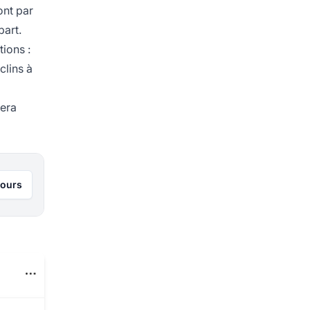
ont par
part.
tions :
clins à
cera
jours