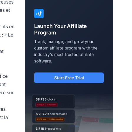
breuses
es et
Launch Your Affiliate
ents en
Program
 : « Le
Track, manage, and grow your
custom affiliate program with the
et
industry's most trusted affiliate
software.
t ce
Start Free Trial
ont
ère sur
res
t la