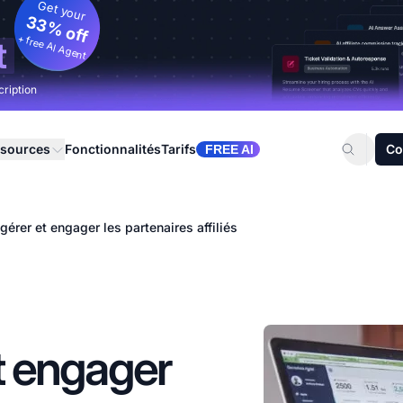
Get your
33% off
+ free AI Agent
t
cription
sources
Fonctionnalités
Tarifs
Co
FREE AI
érer et engager les partenaires affiliés
 engager