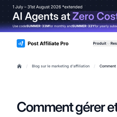
1 July – 31st August 2026 *extended
AI Agents at
Zero Cos
Use code
SUMMER-33M
for monthly and
SUMMER-33Y
for yearly subs
:site.title
Produit
Res
/
/
Blog sur le marketing d'affiliation
Comment g
Home
Comment gérer et