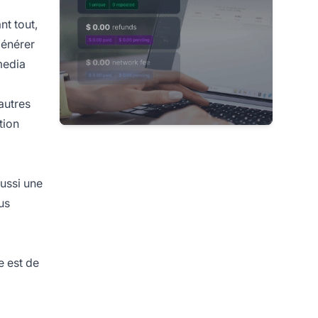
nt tout,
générer
media
autres
tion
aussi une
us
e est de