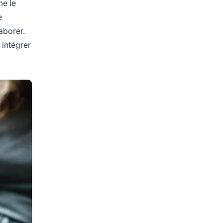
me le
e
laborer.
 intégrer