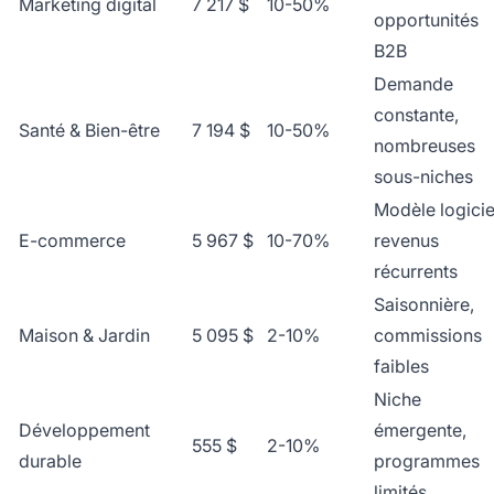
Marketing digital
7 217 $
10-50%
opportunités
B2B
Demande
constante,
Santé & Bien-être
7 194 $
10-50%
nombreuses
sous-niches
Modèle logicie
E-commerce
5 967 $
10-70%
revenus
récurrents
Saisonnière,
Maison & Jardin
5 095 $
2-10%
commissions
faibles
Niche
Développement
émergente,
555 $
2-10%
durable
programmes
limités