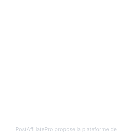
Prêt à faire passer
votre activité
d’affiliation à l’échelle
supérieure ?
PostAffiliatePro propose la plateforme de