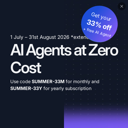
Get your
33% off
+ free AI Agent
1 July – 31st August 2026 *extended
AI Agents at Zero
Cost
Use code
SUMMER-33M
for monthly and
SUMMER-33Y
for yearly subscription