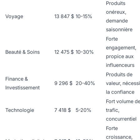
Produits
onéreux,
Voyage
13 847 $
10-15%
demande
saisonnière
Forte
engagement,
Beauté & Soins
12 475 $
10-30%
propice aux
influenceurs
Produits de
Finance &
9 296 $
20-40%
valeur, nécessi
Investissement
la confiance
Fort volume d
Technologie
7 418 $
5-20%
trafic,
concurrentiel
Forte
croissance,